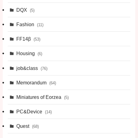
DQX
(5)
Fashion
(11)
FF14β
(53)
Housing
(6)
job&class
(76)
Memorandum
(64)
Miniatures of Eorzea
(5)
PC&Device
(14)
Quest
(68)