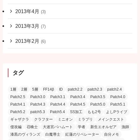
2013年4月
(3)
2013年3月
(7)
2013年2月
(6)
タグ
1層
2層
5層
FF14β
ID
patch2.2
patch2.3
patch2.4
Patch2.5
Patch3.0
Patch3.1
Patch3.4
Patch3.5
Patch4.0
Patch4.1
Patch4.3
Patch4.4
Patch4.5
Patch5.0
Patch5.1
Patch5.2
patch5.3
Patch5.4
SS加工
もも2号
よしPライブ
ギャザクラ
クラフター
ミニオン
ミラプリ
メインクエスト
侵攻編
召喚士
大迷宮バハムート
学者
新生エオルゼア
漁師
漆黒のヴィランズ
白魔導士
紅蓮のリベレーター
自分メモ