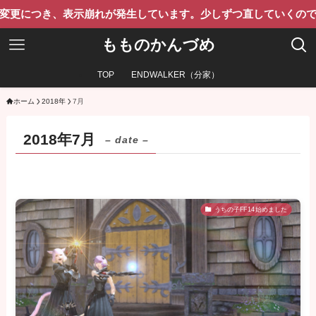
つき、表示崩れが発生しています。少しずつ直していくのでご了承
もものかんづめ
TOP
ENDWALKER（分家）
ホーム
2018年
7月
2018年7月
– date –
うちの子FF14始めました