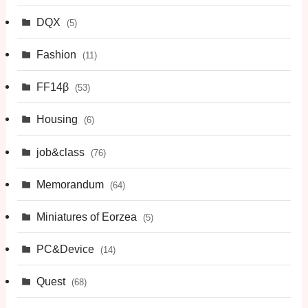
DQX
(5)
Fashion
(11)
FF14β
(53)
Housing
(6)
job&class
(76)
Memorandum
(64)
Miniatures of Eorzea
(5)
PC&Device
(14)
Quest
(68)