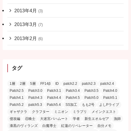
2013年4月
(3)
2013年3月
(7)
2013年2月
(6)
タグ
1層
2層
5層
FF14β
ID
patch2.2
patch2.3
patch2.4
Patch2.5
Patch3.0
Patch3.1
Patch3.4
Patch3.5
Patch4.0
Patch4.1
Patch4.3
Patch4.4
Patch4.5
Patch5.0
Patch5.1
Patch5.2
patch5.3
Patch5.4
SS加工
もも2号
よしPライブ
ギャザクラ
クラフター
ミニオン
ミラプリ
メインクエスト
侵攻編
召喚士
大迷宮バハムート
学者
新生エオルゼア
漁師
漆黒のヴィランズ
白魔導士
紅蓮のリベレーター
自分メモ