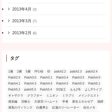
2013年4月
(3)
2013年3月
(7)
2013年2月
(6)
タグ
1層
2層
5層
FF14β
ID
patch2.2
patch2.3
patch2.4
Patch2.5
Patch3.0
Patch3.1
Patch3.4
Patch3.5
Patch4.0
Patch4.1
Patch4.3
Patch4.4
Patch4.5
Patch5.0
Patch5.1
Patch5.2
patch5.3
Patch5.4
SS加工
もも2号
よしPライブ
ギャザクラ
クラフター
ミニオン
ミラプリ
メインクエスト
侵攻編
召喚士
大迷宮バハムート
学者
新生エオルゼア
漁師
漆黒のヴィランズ
白魔導士
紅蓮のリベレーター
自分メモ