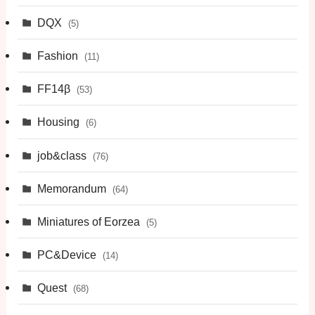
DQX
(5)
Fashion
(11)
FF14β
(53)
Housing
(6)
job&class
(76)
Memorandum
(64)
Miniatures of Eorzea
(5)
PC&Device
(14)
Quest
(68)