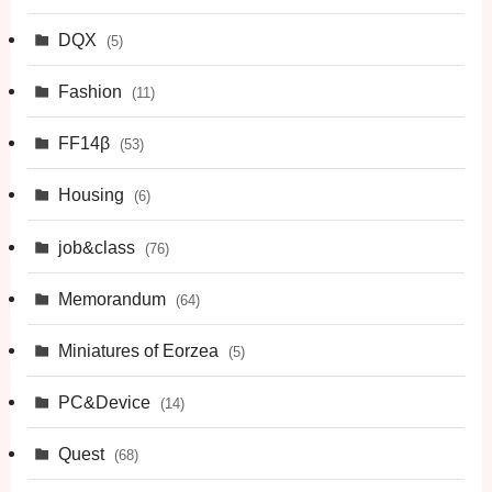
DQX
(5)
Fashion
(11)
FF14β
(53)
Housing
(6)
job&class
(76)
Memorandum
(64)
Miniatures of Eorzea
(5)
PC&Device
(14)
Quest
(68)