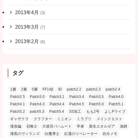
2013年4月
(3)
2013年3月
(7)
2013年2月
(6)
タグ
1層
2層
5層
FF14β
ID
patch2.2
patch2.3
patch2.4
Patch2.5
Patch3.0
Patch3.1
Patch3.4
Patch3.5
Patch4.0
Patch4.1
Patch4.3
Patch4.4
Patch4.5
Patch5.0
Patch5.1
Patch5.2
patch5.3
Patch5.4
SS加工
もも2号
よしPライブ
ギャザクラ
クラフター
ミニオン
ミラプリ
メインクエスト
侵攻編
召喚士
大迷宮バハムート
学者
新生エオルゼア
漁師
漆黒のヴィランズ
白魔導士
紅蓮のリベレーター
自分メモ