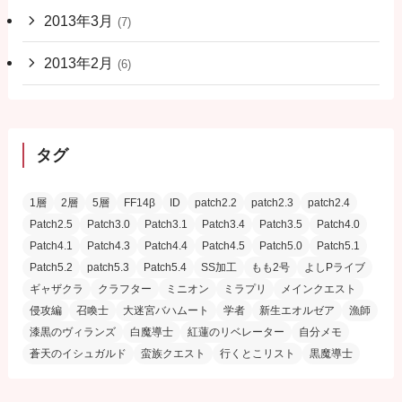
2013年3月
(7)
2013年2月
(6)
タグ
1層
2層
5層
FF14β
ID
patch2.2
patch2.3
patch2.4
Patch2.5
Patch3.0
Patch3.1
Patch3.4
Patch3.5
Patch4.0
Patch4.1
Patch4.3
Patch4.4
Patch4.5
Patch5.0
Patch5.1
Patch5.2
patch5.3
Patch5.4
SS加工
もも2号
よしPライブ
ギャザクラ
クラフター
ミニオン
ミラプリ
メインクエスト
侵攻編
召喚士
大迷宮バハムート
学者
新生エオルゼア
漁師
漆黒のヴィランズ
白魔導士
紅蓮のリベレーター
自分メモ
蒼天のイシュガルド
蛮族クエスト
行くとこリスト
黒魔導士