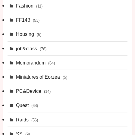
Fashion
(11)
FF14β
(53)
Housing
(6)
job&class
(76)
Memorandum
(64)
Miniatures of Eorzea
(5)
PC&Device
(14)
Quest
(68)
Raids
(56)
SS
(9)