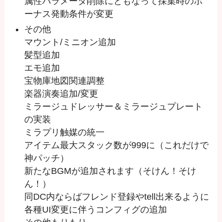
属性パラメータ削除にともなって採集時のボ
ーナス発動条件が変更
その他
マウント/ミニオン追加
髪型追加
エモ追加
宝物庫地図関連調整
楽器演奏追加/変更
ミラージュドレッサー＆ミラージュプレート
の実装
ミラプリ触媒の統一
アイテム最大スタック数が999に（これだけで
神パッチ）
新たなBGMが追加されます（そけん！そけ
ん！）
同DC内ならばフレンド登録やtell出来るように
各種UI変更に伴うコンフィグの追加