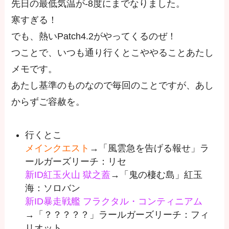
先日の最低気温が-8度にまでなりました。
寒すぎる！
でも、熱いPatch4.2がやってくるのぜ！
つことで、いつも通り行くとこややることあたし
メモです。
あたし基準のものなので毎回のことですが、あし
からずご容赦を。
行くとこ
メインクエスト
→「風雲急を告げる報せ」ラ
ールガーズリーチ：リセ
新ID紅玉火山 獄之蓋
→「鬼の棲む島」紅玉
海：ソロバン
新ID暴走戦艦 フラクタル・コンティニアム
→「？？？？？」ラールガーズリーチ：フィ
リオット