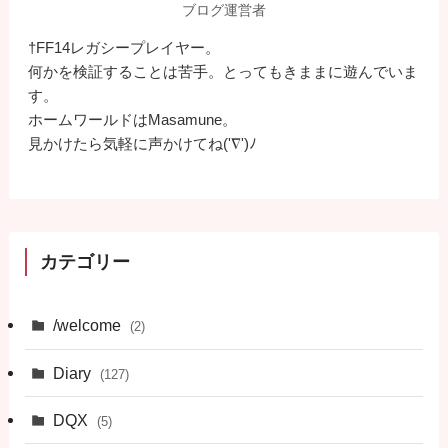
ブログ運営者
†FF14レガシープレイヤー。
何かを検証することは苦手。とってもきままに遊んでいま
す。
ホームワールドはMasamune。
見かけたら気軽に声かけてね('∇')ﾉ
カテゴリー
/welcome
(2)
Diary
(127)
DQX
(5)