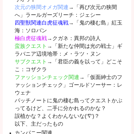
次元の狭間オメガ関連
→「再び次元の狭間
へ」ラールガーズリーチ：ジェシー
四聖獣関連白虎征魂戦
→「鬼の棲む島」紅玉
海：ソロバン
極白虎征魂戦
→クガネ：異邦の詩人
蛮族クエスト
→「新たな仲間は光の戦士」ギ
ラバニア辺境地帯：メ・ラツ・ヌン
サブクエスト
→「君臣の義を以って」どこそ
こ：コザクラ
ファッションチェック関連
→「仮面紳士のフ
ァッションチェック」ゴールドソーサー：レ
ウェナ
パッチノートに鬼の棲む島ってクエストかぶ
ってるけど、二手に分かれるのかな？
誤植かな？よくわかんないな(‘∇’)？
以下、主だったもの
カンパニー関連