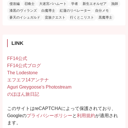
侵攻編
召喚士
大迷宮バハムート
学者
新生エオルゼア
漁師
漆黒のヴィランズ
白魔導士
紅蓮のリベレーター
自分メモ
蒼天のイシュガルド
蛮族クエスト
行くとこリスト
黒魔導士
LINK
FF14公式
FF14公式ブログ
The Lodestone
エフエフ14アンテナ
Aguri Greygoose's Photostream
のほほん旅日記
このサイトはreCAPTCHAによって保護されており、
Googleの
プライバシーポリシー
と
利用規約
が適用され
ます。