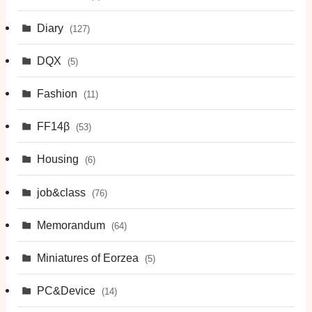
Diary
(127)
DQX
(5)
Fashion
(11)
FF14β
(53)
Housing
(6)
job&class
(76)
Memorandum
(64)
Miniatures of Eorzea
(5)
PC&Device
(14)