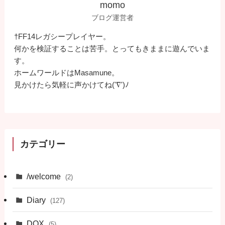
momo
ブログ運営者
†FF14レガシープレイヤー。
何かを検証することは苦手。とってもきままに遊んでいま
す。
ホームワールドはMasamune。
見かけたら気軽に声かけてね('∇')ﾉ
カテゴリー
/welcome
(2)
Diary
(127)
DQX
(5)