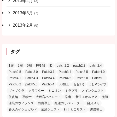
2013年4月
(3)
2013年3月
(7)
2013年2月
(6)
タグ
1層
2層
5層
FF14β
ID
patch2.2
patch2.3
patch2.4
Patch2.5
Patch3.0
Patch3.1
Patch3.4
Patch3.5
Patch4.0
Patch4.1
Patch4.3
Patch4.4
Patch4.5
Patch5.0
Patch5.1
Patch5.2
patch5.3
Patch5.4
SS加工
もも2号
よしPライブ
ギャザクラ
クラフター
ミニオン
ミラプリ
メインクエスト
侵攻編
召喚士
大迷宮バハムート
学者
新生エオルゼア
漁師
漆黒のヴィランズ
白魔導士
紅蓮のリベレーター
自分メモ
蒼天のイシュガルド
蛮族クエスト
行くとこリスト
黒魔導士