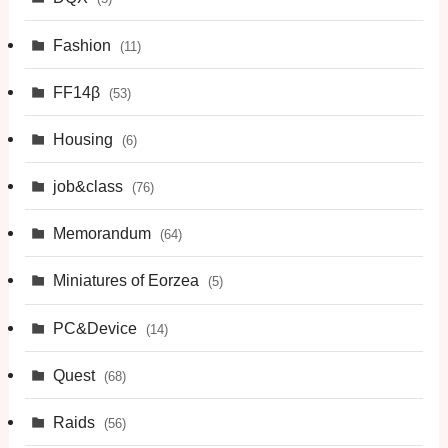
Fashion
(11)
FF14β
(53)
Housing
(6)
job&class
(76)
Memorandum
(64)
Miniatures of Eorzea
(5)
PC&Device
(14)
Quest
(68)
Raids
(56)