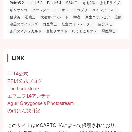
Patch5.2
patch5.3
Patch5.4
SS加工
もも2号
よしPライブ
ギャザクラ
クラフター
ミニオン
ミラプリ
メインクエスト
侵攻編
召喚士
大迷宮バハムート
学者
新生エオルゼア
漁師
漆黒のヴィランズ
白魔導士
紅蓮のリベレーター
自分メモ
蒼天のイシュガルド
蛮族クエスト
行くとこリスト
黒魔導士
LINK
FF14公式
FF14公式ブログ
The Lodestone
エフエフ14アンテナ
Aguri Greygoose's Photostream
のほほん旅日記
このサイトはreCAPTCHAによって保護されており、