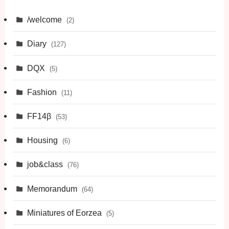
/welcome
(2)
Diary
(127)
DQX
(5)
Fashion
(11)
FF14β
(53)
Housing
(6)
job&class
(76)
Memorandum
(64)
Miniatures of Eorzea
(5)