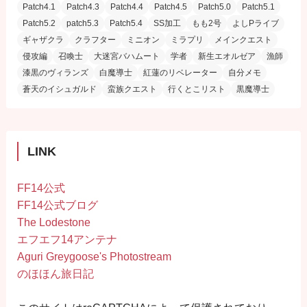
Patch4.1
Patch4.3
Patch4.4
Patch4.5
Patch5.0
Patch5.1
Patch5.2
patch5.3
Patch5.4
SS加工
もも2号
よしPライブ
ギャザクラ
クラフター
ミニオン
ミラプリ
メインクエスト
侵攻編
召喚士
大迷宮バハムート
学者
新生エオルゼア
漁師
漆黒のヴィランズ
白魔導士
紅蓮のリベレーター
自分メモ
蒼天のイシュガルド
蛮族クエスト
行くとこリスト
黒魔導士
LINK
FF14公式
FF14公式ブログ
The Lodestone
エフエフ14アンテナ
Aguri Greygoose's Photostream
のほほん旅日記