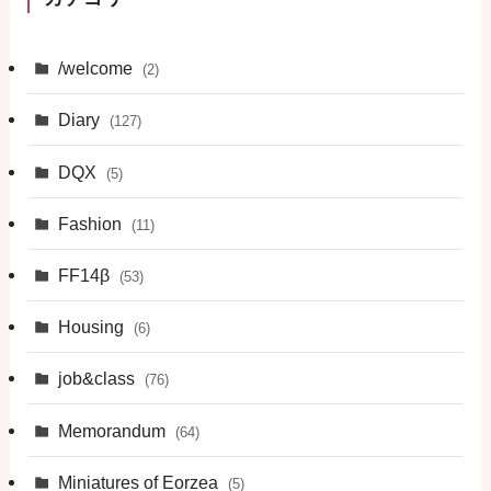
/welcome
(2)
Diary
(127)
DQX
(5)
Fashion
(11)
FF14β
(53)
Housing
(6)
job&class
(76)
Memorandum
(64)
Miniatures of Eorzea
(5)