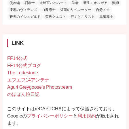
侵攻編
召喚士
大迷宮バハムート
学者
新生エオルゼア
漁師
漆黒のヴィランズ
白魔導士
紅蓮のリベレーター
自分メモ
蒼天のイシュガルド
蛮族クエスト
行くとこリスト
黒魔導士
LINK
FF14公式
FF14公式ブログ
The Lodestone
エフエフ14アンテナ
Aguri Greygoose's Photostream
のほほん旅日記
このサイトはreCAPTCHAによって保護されており、
Googleの
プライバシーポリシー
と
利用規約
が適用され
ます。