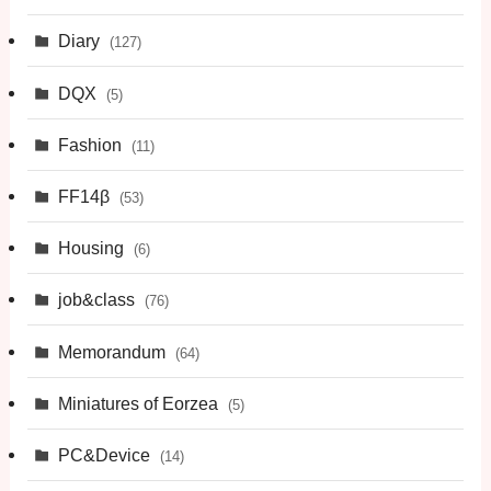
Diary
(127)
DQX
(5)
Fashion
(11)
FF14β
(53)
Housing
(6)
job&class
(76)
Memorandum
(64)
Miniatures of Eorzea
(5)
PC&Device
(14)