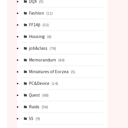
DQX
(5)
Fashion
(11)
FF14β
(53)
Housing
(6)
job&class
(76)
Memorandum
(64)
Miniatures of Eorzea
(5)
PC&Device
(14)
Quest
(68)
Raids
(56)
SS
(9)