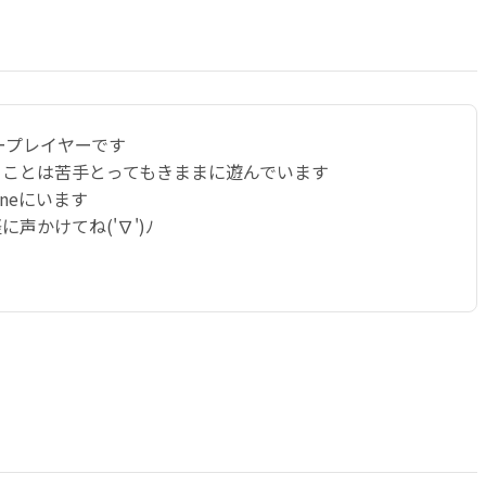
シープレイヤーです
ることは苦手とってもきままに遊んでいます
uneにいます
声かけてね('∇')ﾉ