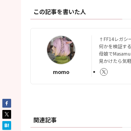
この記事を書いた人
†FF14レガ
何かを検証す
母娘でMasam
見かけたら気軽に
momo
関連記事