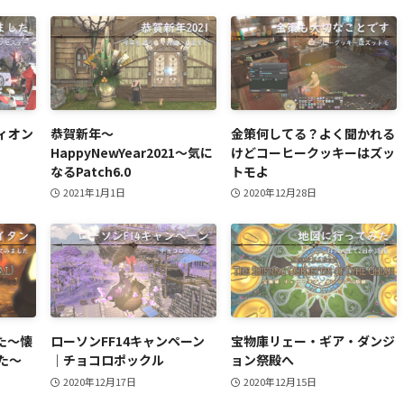
ィオン
恭賀新年～
金策何してる？よく聞かれる
HappyNewYear2021～気に
けどコーヒークッキーはズッ
なるPatch6.0
トモよ
2021年1月1日
2020年12月28日
た～懐
ローソンFF14キャンペーン
宝物庫リェー・ギア・ダンジ
た～
｜チョコロポックル
ョン祭殿へ
2020年12月17日
2020年12月15日