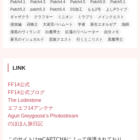
Patch4.1
Patch4.3
Patch4.4
Patch4.5
Patch5.0
Patch5.1
Patch5.2
patch5.3
Patch5.4
SS加工
もも2号
よしPライブ
ギャザクラ
クラフター
ミニオン
ミラプリ
メインクエスト
侵攻編
召喚士
大迷宮バハムート
学者
新生エオルゼア
漁師
漆黒のヴィランズ
白魔導士
紅蓮のリベレーター
自分メモ
蒼天のイシュガルド
蛮族クエスト
行くとこリスト
黒魔導士
LINK
FF14公式
FF14公式ブログ
The Lodestone
エフエフ14アンテナ
Aguri Greygoose's Photostream
のほほん旅日記
このサイトはreCAPTCHAによって保護されており、