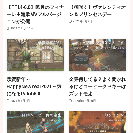
【FF14-6.0】暁月のフィナ
【桜咲く】ヴァレンティオ
ーレ主題歌MVフルバージ
ン＆プリンセスデー
ョンが公開
2021年3月9日
2021年11月16日
恭賀新年～
金策何してる？よく聞かれ
HappyNewYear2021～気
るけどコーヒークッキーは
になるPatch6.0
ズットモよ
2021年1月1日
2020年12月28日