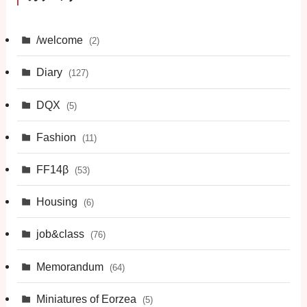
/welcome
(2)
Diary
(127)
DQX
(5)
Fashion
(11)
FF14β
(53)
Housing
(6)
job&class
(76)
Memorandum
(64)
Miniatures of Eorzea
(5)