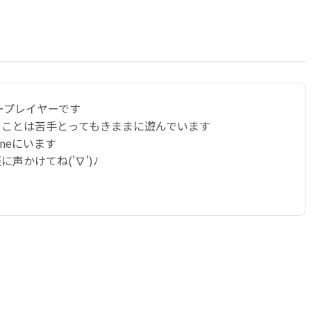
シープレイヤーです
ることは苦手とってもきままに遊んでいます
uneにいます
声かけてね('∇')ﾉ