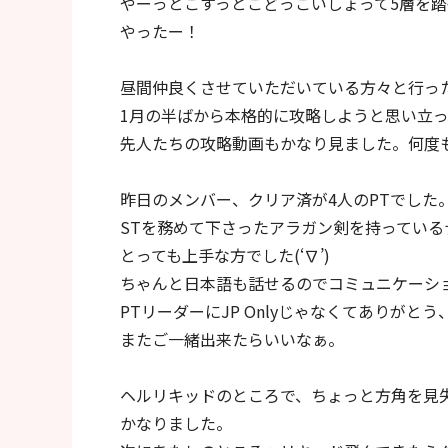
やーっとこすっとこどっこいしょって5層を
やったー！
昼間仲良くさせていただいている方々と行っ
1月の半ばから本格的に攻略しようと思い立
先人たちの攻略動画もかなり見ました。何度
昨日のメンバー、クリア済が4人のPTでした
STを務めて下さったアラガン剣を持ってい
とっても上手な方でした(‘∇’)
ちゃんと日本語も話せるのでコミュニケーシ
PTリーダーにJP Onlyじゃなくてありが
またご一緒出来たらいいなぁ。
ヘルリキッドのところで、ちょっと方角を見
かなりました。