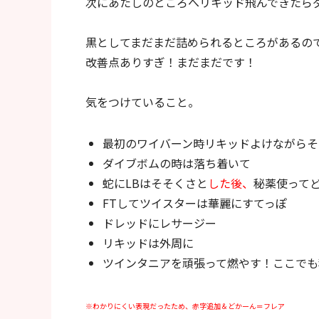
次にあたしのところへリキッド飛んできたら
黒としてまだまだ詰められるところがあるの
改善点ありすぎ！まだまだです！
気をつけていること。
最初のワイバーン時リキッドよけながらそ
ダイブボムの時は落ち着いて
蛇にLBはそそくさと
した後、
秘薬使って
FTしてツイスターは華麗にすてっぽ
ドレッドにレサージー
リキッドは外周に
ツインタニアを頑張って燃やす！ここでも
※わかりにくい表現だったため、赤字追加＆どかーん＝フレア