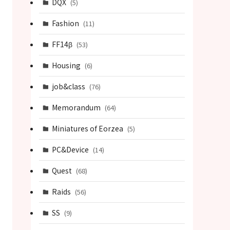
DQX
(5)
Fashion
(11)
FF14β
(53)
Housing
(6)
job&class
(76)
Memorandum
(64)
Miniatures of Eorzea
(5)
PC&Device
(14)
Quest
(68)
Raids
(56)
SS
(9)