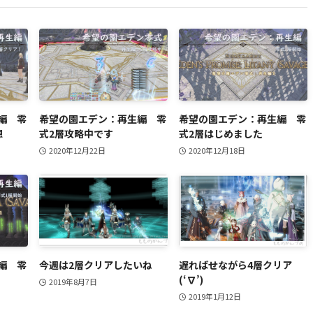
編 零
希望の園エデン：再生編 零
希望の園エデン：再生編 零
想
式2層攻略中です
式2層はじめました
2020年12月22日
2020年12月18日
編 零
今週は2層クリアしたいね
遅ればせながら4層クリア
(‘∇’)
2019年8月7日
2019年1月12日