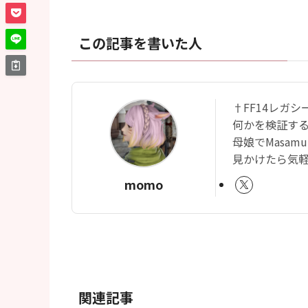
この記事を書いた人
†FF14レガ
何かを検証す
母娘でMasam
見かけたら気軽に
momo
関連記事